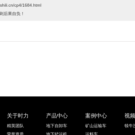
cn/cp4/1684.html
则后果自负！
关于时力
产品中心
案例中心
视
精英团队
地下自卸车
矿山运输车
犊牛
荣誉资质
地下铲运机
运料车