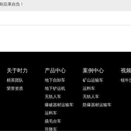
则后果自负！
关于时力
产品中心
案例中心
视
精英团队
地下自卸车
矿山运输车
犊牛
荣誉资质
地下铲运机
运料车
无轨人车
无轨人车
爆破器材运输车
防爆器材运输车
运料车
撬毛台车
升降车